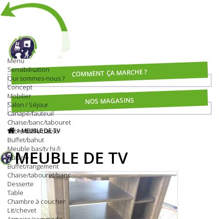
Menu
Sensibilisation
COMMENT ÇA MARCHE ?
Qui sommes-nous ?
Concept
Mobilier
NOS MAGASINS
Salon / Séjour
Canapé/fauteuil
Chaise/banc/tabouret
Table/table basse
>
MEUBLE DE TV
Buffet/bahut
Meuble bas/tv hi-fi
MEUBLE DE TV
Cuisine
Buffet/rangement
Chaise/tabouret/banc
Desserte
Table
Chambre à coucher
Lit/chevet