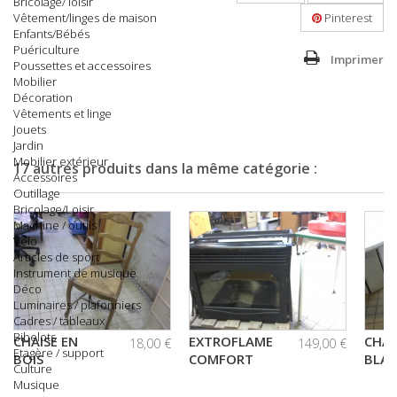
Bricolage/ loisir
Vêtement/linges de maison
Pinterest
Enfants/Bébés
Puériculture
Imprimer
Poussettes et accessoires
Mobilier
Décoration
Vêtements et linge
Jouets
Jardin
Mobilier extérieur
17 autres produits dans la même catégorie :
Accessoires
Outillage
Bricolage/Loisir
Machine / outils
Vélo
Articles de sport
Instrument de musique
Déco
Luminaires / plafonniers
Cadres / tableaux
Bibelots
CHAISE EN
EXTROFLAME
CHAI
18,00 €
149,00 €
Etagère / support
BOIS
COMFORT
BLA
Culture
Musique