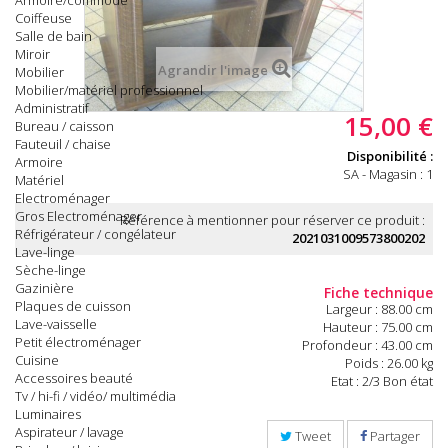
Armoire/commode
Coiffeuse
Salle de bain
Miroir
Agrandir l'image
Mobilier
Mobilier/matériel professionnel
Administratif
15,00 €
Bureau / caisson
Fauteuil / chaise
Disponibilité :
Armoire
SA - Magasin : 1
Matériel
Electroménager
Gros Electroménager
Référence à mentionner pour réserver ce produit :
Réfrigérateur / congélateur
2021031009573800202
Lave-linge
Sèche-linge
Gazinière
Fiche technique
Plaques de cuisson
Largeur : 88.00 cm
Lave-vaisselle
Hauteur : 75.00 cm
Petit électroménager
Profondeur : 43.00 cm
Cuisine
Poids : 26.00 kg
Accessoires beauté
Etat : 2/3 Bon état
Tv / hi-fi / vidéo/ multimédia
Luminaires
Aspirateur / lavage
Tweet
Partager