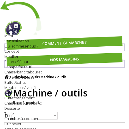
Menu
Sensibilisation
COMMENT ÇA MARCHE ?
Qui sommes-nous ?
Concept
Mobilier
NOS MAGASINS
Salon / Séjour
Canapé/fauteuil
Chaise/banc/tabouret
Table/table basse
>
Bricolage/Loisir
>
Machine / outils
Buffet/bahut
Meuble bas/tv hi-fi
Machine / outils
Cuisine
Buffet/rangement
Chaise/tabouret/banc
Il y a 1 produit.
Desserte
Table
Tri
Chambre à coucher
Lit/chevet