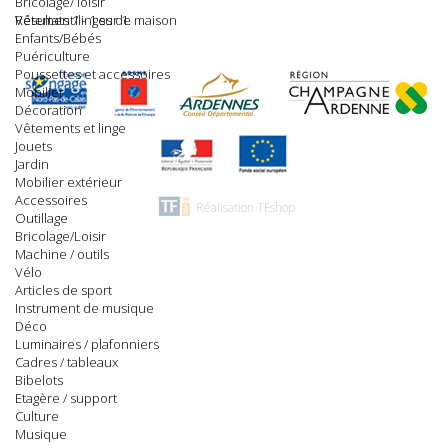
Bricolage/ loisir
Résultats 1 - 1 sur 1.
Vêtement/linges de maison
Enfants/Bébés
Puériculture
Poussettes et accessoires
Mobilier
Décoration
Vêtements et linge
Jouets
Jardin
Mobilier extérieur
Accessoires
Réalisation TFshop
Outillage
Bricolage/Loisir
Machine / outils
Vélo
Articles de sport
Instrument de musique
Déco
Luminaires / plafonniers
Cadres / tableaux
Bibelots
Etagère / support
Culture
Musique